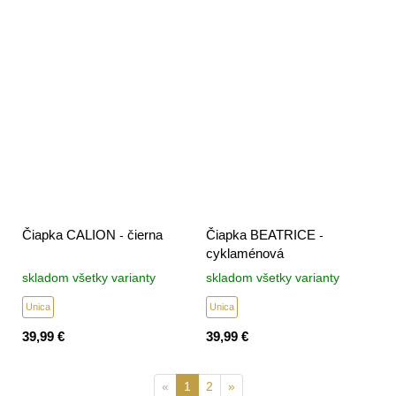
Čiapka CALION - čierna
Čiapka BEATRICE -
cyklaménová
skladom všetky varianty
skladom všetky varianty
Unica
Unica
39,99 €
39,99 €
«
1
2
»