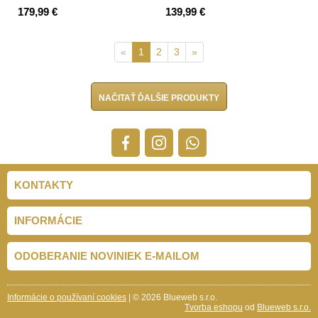
179,99 €
139,99 €
«
1
2
3
»
NAČITAŤ ĎALŠIE PRODUKTY
KONTAKTY
INFORMÁCIE
ODOBERANIE NOVINIEK E-MAILOM
Informácie o používaní cookies
| © 2026 Blueweb s.r.o.
Tvorba eshopu
od
Blueweb s.r.o.